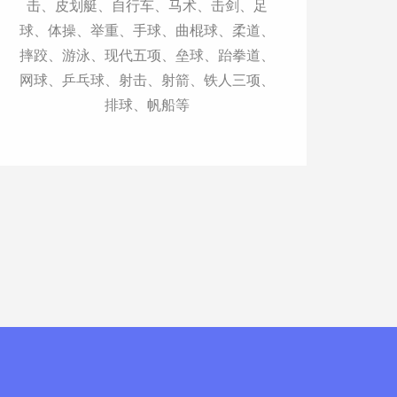
击、皮划艇、自行车、马术、击剑、足
球、体操、举重、手球、曲棍球、柔道、
摔跤、游泳、现代五项、垒球、跆拳道、
网球、乒乓球、射击、射箭、铁人三项、
排球、帆船等